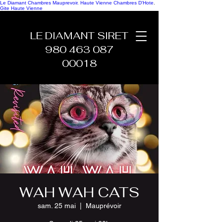
Le Diamant Chambres Mauprevoir.
Haute Vienne Chambres D'Hote
.
Gite Haute Vienne
LE DIAMANT SIRET
980 463 087
00018
WAH WAH CATS
sam. 25 mai
  |  
Mauprévoir