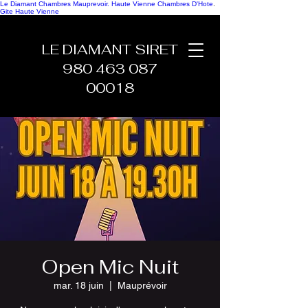
Le Diamant Chambres Mauprevoir.
Haute Vienne Chambres D'Hote
.
Gite Haute Vienne
LE DIAMANT SIRET
980 463 087
00018
Open Mic Nuit
mar. 18 juin
  |  
Mauprévoir