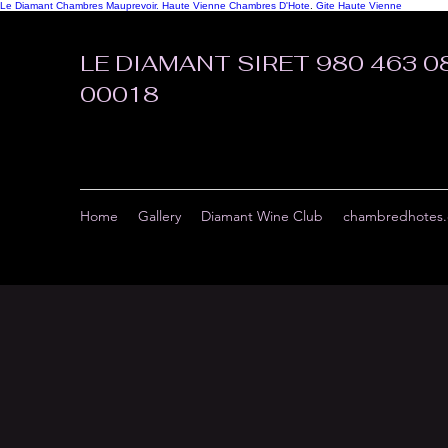
Le Diamant Chambres Mauprevoir.
Haute Vienne Chambres D'Hote
.
Gite Haute Vienne
LE DIAMANT SIRET 980 463 0
00018
Home
Gallery
Diamant Wine Club
chambredhotes.