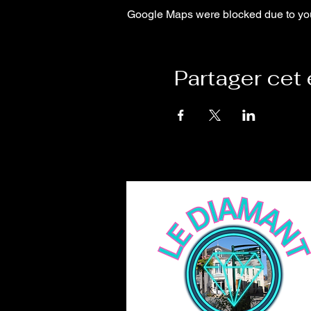
Google Maps were blocked due to your
Partager cet
Le Diamant
6 rue du diamant,
Mauprévoir 86460
06 81 75 48 49
lediamantchambres@icloud.