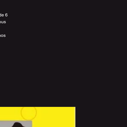
de 6
ous
nos