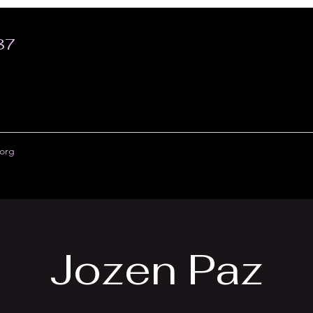
87
org
Jozen Paz