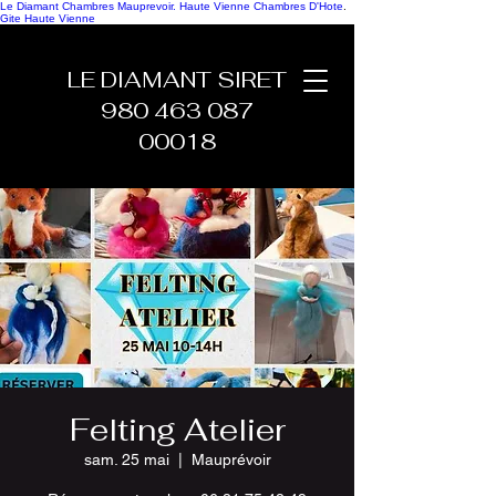
Le Diamant Chambres Mauprevoir.
Haute Vienne Chambres D'Hote
.
Gite Haute Vienne
LE DIAMANT SIRET
980 463 087
00018
Felting Atelier
sam. 25 mai
  |  
Mauprévoir